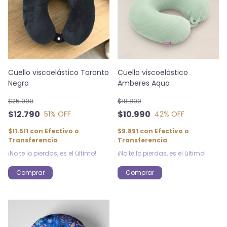
Cuello viscoelástico Toronto
Cuello viscoelástico
Negro
Amberes Aqua
$25.990
$18.890
$12.790
$10.990
51
% OFF
42
% OFF
$11.511
con
Efectivo o
$9.891
con
Efectivo o
Transferencia
Transferencia
¡No te lo pierdas, es el último!
¡No te lo pierdas, es el último!
Comprar
Comprar