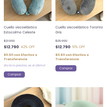
Cuello viscoelástico
Cuello viscoelástico Toronto
Estocolmo Celeste
Gris
$21.990
$25.990
$12.790
$12.790
42
% OFF
51
% OFF
$11.511
con
Efectivo o
$11.511
con
Efectivo o
Transferencia
Transferencia
¡No te lo pierdas, es el último!
Comprar
Comprar