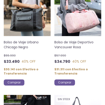
Bolso de Viaje Urbano
Bolso de Viaje Deportivo
Chicago Negro
Vancouver Rosa
$55.990
$57.990
$33.490
$34.790
40
% OFF
40
% OFF
$30.141
con
Efectivo o
$31.311
con
Efectivo o
Transferencia
Transferencia
SIN STOCK