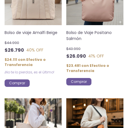
Bolso de viaje Amalfi Beige
Bolso de Viaje Positano
Salmón
$44.990
$43.990
$26.790
40
% OFF
$26.090
41
% OFF
$24.111
con
Efectivo o
Transferencia
$23.481
con
Efectivo o
Transferencia
¡No te lo pierdas, es el último!