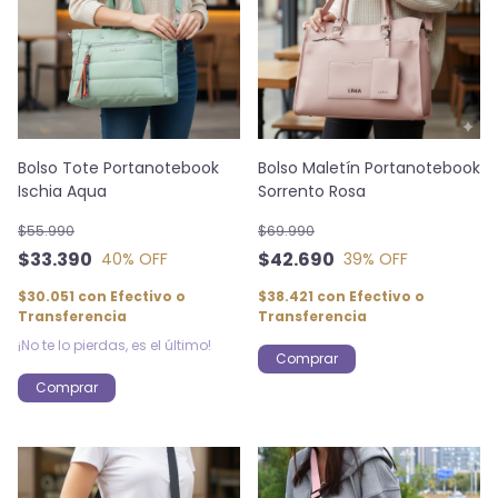
Bolso Tote Portanotebook
Bolso Maletín Portanotebook
Ischia Aqua
Sorrento Rosa
$55.990
$69.990
$33.390
$42.690
40
% OFF
39
% OFF
$30.051
con
Efectivo o
$38.421
con
Efectivo o
Transferencia
Transferencia
¡No te lo pierdas, es el último!