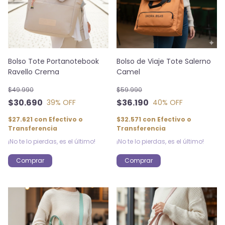
Bolso Tote Portanotebook
Bolso de Viaje Tote Salerno
Ravello Crema
Camel
$49.990
$59.990
$30.690
$36.190
39
% OFF
40
% OFF
$27.621
con
Efectivo o
$32.571
con
Efectivo o
Transferencia
Transferencia
¡No te lo pierdas, es el último!
¡No te lo pierdas, es el último!