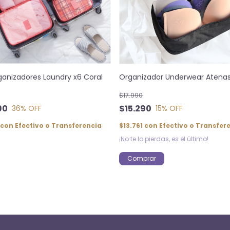
ganizadores Laundry x6 Coral
Organizador Underwear Atena
$17.990
90
$15.290
36
% OFF
15
% OFF
con
Efectivo o Transferencia
$13.761
con
Efectivo o Transfer
¡No te lo pierdas, es el último!
Comprar