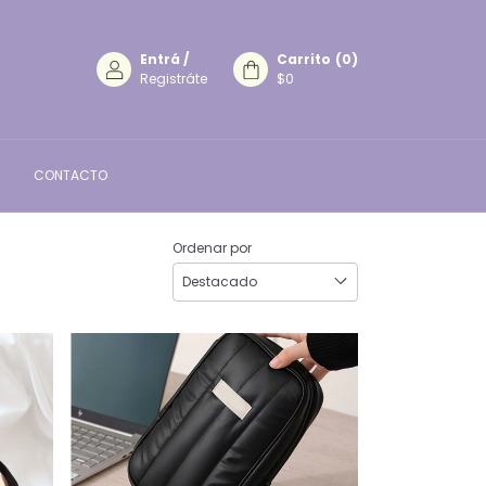
Entrá
/
Carrito
(
0
)
Registráte
$0
CONTACTO
Ordenar por