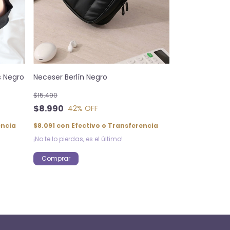
s Negro
Neceser Berlín Negro
$15.490
$8.990
42
% OFF
encia
$8.091
con
Efectivo o Transferencia
¡No te lo pierdas, es el último!
Comprar