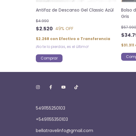
Antifaz de Descanso Gel Classic Azúl
Bolso 
Gris
$4.990
$57.99
$2.520
49
% OFF
$34.7
$2.268
con
Efectivo o Transferencia
$31.311
¡No te lo pierdas, es el último!
Comprar
5491155250103
+5491155350103
bellatravelinfo@gmail.com