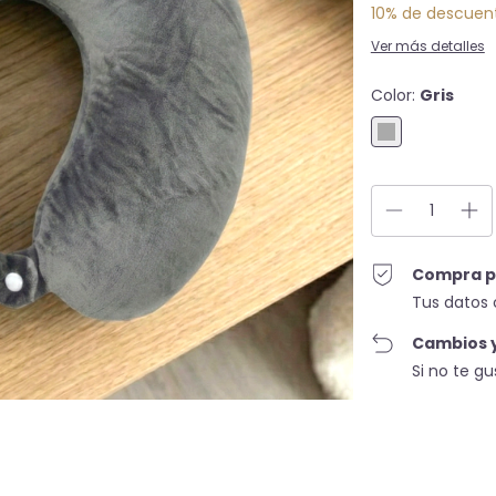
10% de descuen
Ver más detalles
Color:
Gris
Compra p
Tus datos 
Cambios 
Si no te g