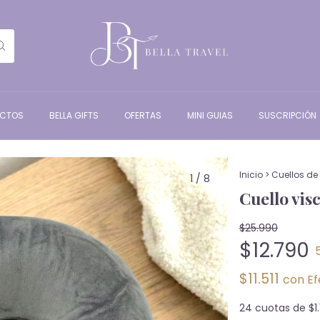
UCTOS
BELLA GIFTS
OFERTAS
MINI GUIAS
SUSCRIPCIÓN
Inicio
>
Cuellos de 
1
/
8
Cuello vis
$25.990
$12.790
$11.511
con
Ef
24
cuotas de
$1