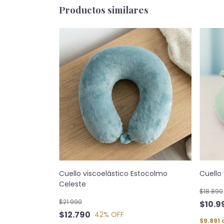
Productos similares
Cuello viscoelástico Estocolmo
Cuello
Celeste
$18.890
$21.990
$10.9
$12.790
42
% OFF
$9.891