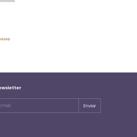
encia
ewsletter