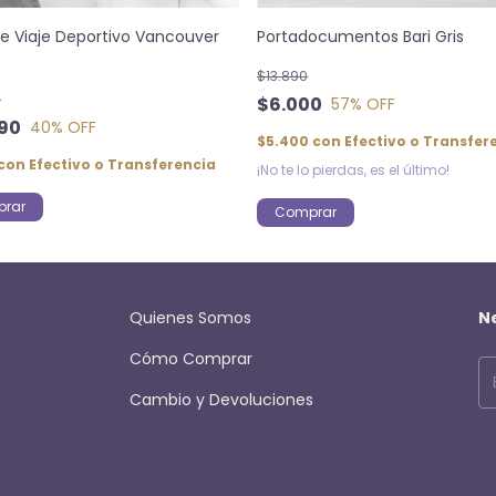
de Viaje Deportivo Vancouver
Portadocumentos Bari Gris
$13.890
0
$6.000
57
% OFF
90
40
% OFF
$5.400
con
Efectivo o Transfer
con
Efectivo o Transferencia
¡No te lo pierdas, es el último!
Comprar
Quienes Somos
N
Cómo Comprar
Cambio y Devoluciones