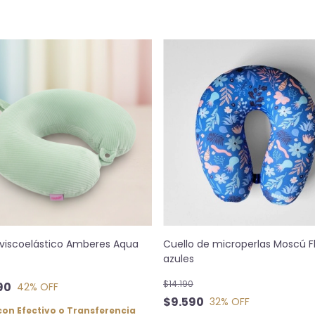
 viscoelástico Amberes Aqua
Cuello de microperlas Moscú F
azules
$14.190
90
42
% OFF
$9.590
32
% OFF
con
Efectivo o Transferencia