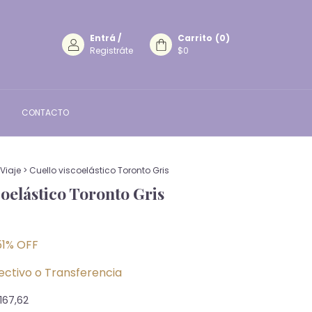
Entrá
/
Carrito
(
0
)
Registráte
$0
CONTACTO
Viaje
>
Cuello viscoelástico Toronto Gris
coelástico Toronto Gris
51
% OFF
ectivo o Transferencia
.167,62