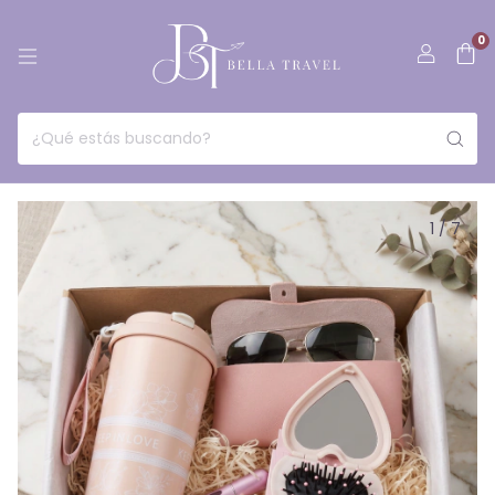
0
1
/
7